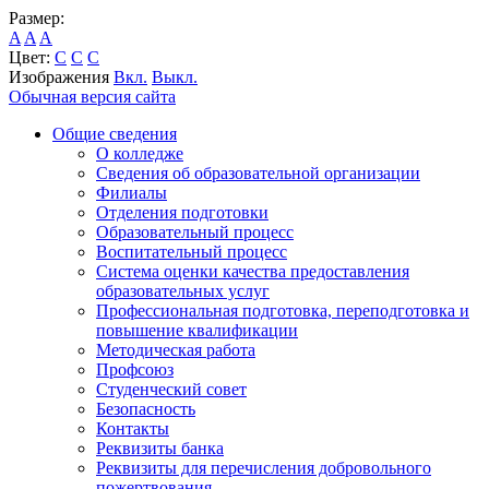
Размер:
A
A
A
Цвет:
C
C
C
Изображения
Вкл.
Выкл.
Обычная версия сайта
Общие сведения
О колледже
Сведения об образовательной организации
Филиалы
Отделения подготовки
Образовательный процесс
Воспитательный процесс
Система оценки качества предоставления
образовательных услуг
Профессиональная подготовка, переподготовка и
повышение квалификации
Методическая работа
Профсоюз
Студенческий совет
Безопасность
Контакты
Реквизиты банка
Реквизиты для перечисления добровольного
пожертвования