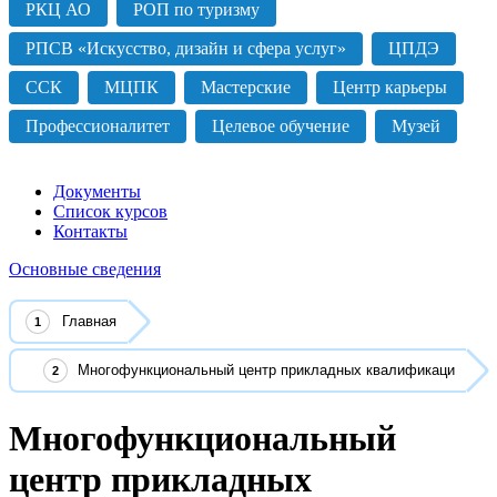
РКЦ АО
РОП по туризму
РПСВ «Искусство, дизайн и сфера услуг»
ЦПДЭ
ССК
МЦПК
Мастерские
Центр карьеры
Профессионалитет
Целевое обучение
Музей
Документы
Список курсов
Контакты
Основные сведения
Главная
Многофункциональный центр прикладных квалификаци
Многофункциональный
центр прикладных