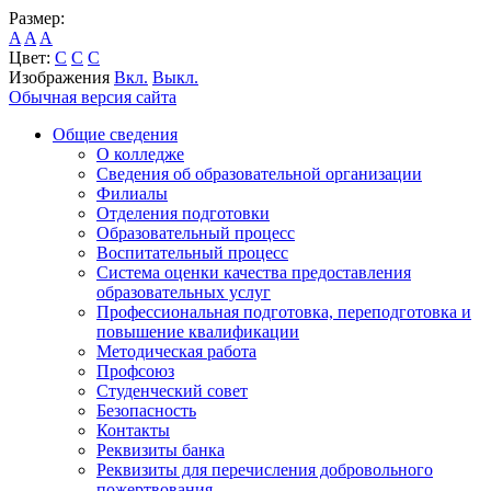
Размер:
A
A
A
Цвет:
C
C
C
Изображения
Вкл.
Выкл.
Обычная версия сайта
Общие сведения
О колледже
Сведения об образовательной организации
Филиалы
Отделения подготовки
Образовательный процесс
Воспитательный процесс
Система оценки качества предоставления
образовательных услуг
Профессиональная подготовка, переподготовка и
повышение квалификации
Методическая работа
Профсоюз
Студенческий совет
Безопасность
Контакты
Реквизиты банка
Реквизиты для перечисления добровольного
пожертвования