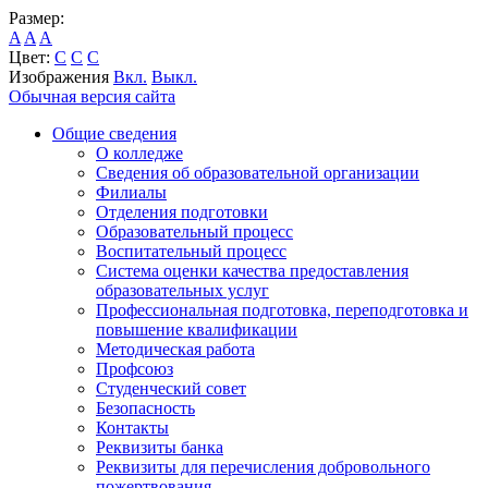
Размер:
A
A
A
Цвет:
C
C
C
Изображения
Вкл.
Выкл.
Обычная версия сайта
Общие сведения
О колледже
Сведения об образовательной организации
Филиалы
Отделения подготовки
Образовательный процесс
Воспитательный процесс
Система оценки качества предоставления
образовательных услуг
Профессиональная подготовка, переподготовка и
повышение квалификации
Методическая работа
Профсоюз
Студенческий совет
Безопасность
Контакты
Реквизиты банка
Реквизиты для перечисления добровольного
пожертвования