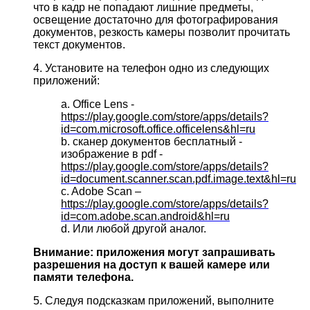
что в кадр не попадают лишние предметы,
освещение достаточно для фотографирования
документов, резкость камеры позволит прочитать
текст документов.
4. Установите на телефон одно из следующих
приложений:
a. Office Lens -
https://play.google.com/store/apps/details?
id=com.microsoft.office.officelens&hl=ru
b. сканер документов бесплатный -
изображение в pdf -
https://play.google.com/store/apps/details?
id=document.scanner.scan.pdf.image.text&hl=ru
c. Adobe Scan –
https://play.google.com/store/apps/details?
id=com.adobe.scan.android&hl=ru
d. Или любой другой аналог.
Внимание: приложения могут запрашивать
разрешения на доступ к вашей камере или
памяти телефона.
5. Следуя подсказкам приложений, выполните