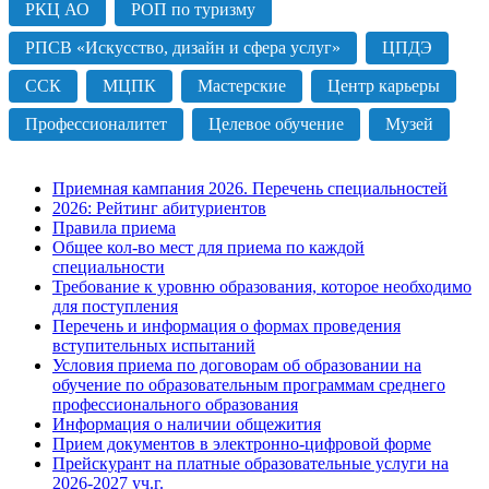
РКЦ АО
РОП по туризму
РПСВ «Искусство, дизайн и сфера услуг»
ЦПДЭ
ССК
МЦПК
Мастерские
Центр карьеры
Профессионалитет
Целевое обучение
Музей
Приемная кампания 2026. Перечень специальностей
2026: Рейтинг абитуриентов
Правила приема
Общее кол-во мест для приема по каждой
специальности
Требование к уровню образования, которое необходимо
для поступления
Перечень и информация о формах проведения
вступительных испытаний
Условия приема по договорам об образовании на
обучение по образовательным программам среднего
профессионального образования
Информация о наличии общежития
Прием документов в электронно-цифровой форме
Прейскурант на платные образовательные услуги на
2026-2027 уч.г.