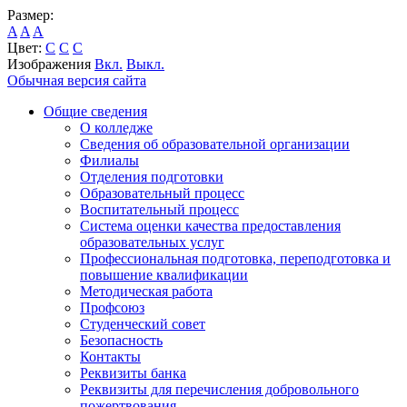
Размер:
A
A
A
Цвет:
C
C
C
Изображения
Вкл.
Выкл.
Обычная версия сайта
Общие сведения
О колледже
Сведения об образовательной организации
Филиалы
Отделения подготовки
Образовательный процесс
Воспитательный процесс
Система оценки качества предоставления
образовательных услуг
Профессиональная подготовка, переподготовка и
повышение квалификации
Методическая работа
Профсоюз
Студенческий совет
Безопасность
Контакты
Реквизиты банка
Реквизиты для перечисления добровольного
пожертвования