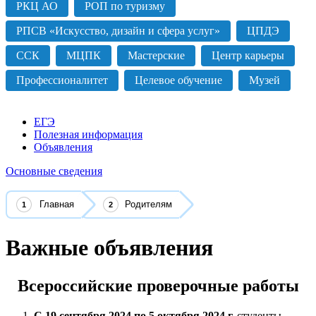
РКЦ АО
РОП по туризму
РПСВ «Искусство, дизайн и сфера услуг»
ЦПДЭ
ССК
МЦПК
Мастерские
Центр карьеры
Профессионалитет
Целевое обучение
Музей
ЕГЭ
Полезная информация
Объявления
Основные сведения
Главная
Родителям
Важные объявления
Всероссийские проверочные работы
С 19 сентября 2024 по 5 октября 2024 г.
студенты