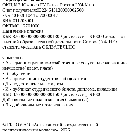
ОКЦ №3 Южного ГУ Банка России// УФК по
Счет получателя:03224643120000002500
к/сч 40102810445370000017
БИК 011203901
ОКТМО 12701000
Назначение платежа:
КБК 87600000000000000130 Доп. классиф. 910000 доходы от
платной образовательной деятельности Символ( ) Ф.И.О
студента указывать ОБЯЗАТЕЛЬНО
Символы:
• А - административно-хозяйственные услуги на содержанию
имущества( кварт. плата)
• Б - обучение
• В - проживание студентов в общежитии
• Д - подготовительные курсы
• И - дубликат студенческого билета, диплома, вкладыша
КБК 87600000000000000150 Доп. классиф. 91000
Добровольные пожертвования Символ (Л)
• Л - добровольные пожертвования
© ГБПОУ АО «Астраханский государственный
политехнический колледж», 2026