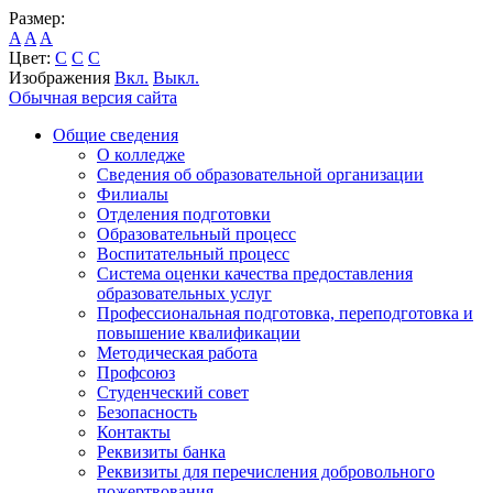
Размер:
A
A
A
Цвет:
C
C
C
Изображения
Вкл.
Выкл.
Обычная версия сайта
Общие сведения
О колледже
Сведения об образовательной организации
Филиалы
Отделения подготовки
Образовательный процесс
Воспитательный процесс
Система оценки качества предоставления
образовательных услуг
Профессиональная подготовка, переподготовка и
повышение квалификации
Методическая работа
Профсоюз
Студенческий совет
Безопасность
Контакты
Реквизиты банка
Реквизиты для перечисления добровольного
пожертвования