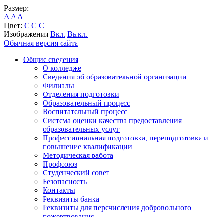
Размер:
A
A
A
Цвет:
C
C
C
Изображения
Вкл.
Выкл.
Обычная версия сайта
Общие сведения
О колледже
Сведения об образовательной организации
Филиалы
Отделения подготовки
Образовательный процесс
Воспитательный процесс
Система оценки качества предоставления
образовательных услуг
Профессиональная подготовка, переподготовка и
повышение квалификации
Методическая работа
Профсоюз
Студенческий совет
Безопасность
Контакты
Реквизиты банка
Реквизиты для перечисления добровольного
пожертвования