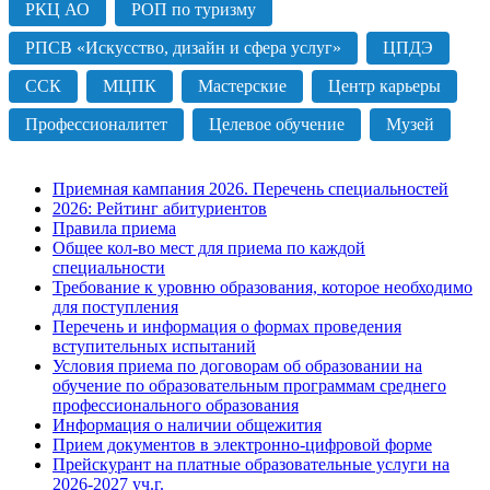
РКЦ АО
РОП по туризму
РПСВ «Искусство, дизайн и сфера услуг»
ЦПДЭ
ССК
МЦПК
Мастерские
Центр карьеры
Профессионалитет
Целевое обучение
Музей
Приемная кампания 2026. Перечень специальностей
2026: Рейтинг абитуриентов
Правила приема
Общее кол-во мест для приема по каждой
специальности
Требование к уровню образования, которое необходимо
для поступления
Перечень и информация о формах проведения
вступительных испытаний
Условия приема по договорам об образовании на
обучение по образовательным программам среднего
профессионального образования
Информация о наличии общежития
Прием документов в электронно-цифровой форме
Прейскурант на платные образовательные услуги на
2026-2027 уч.г.