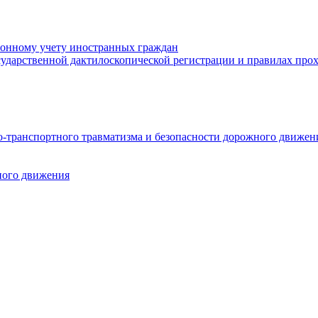
ионному учету иностранных граждан
осударственной дактилоскопической регистрации и правилах пр
-транспортного травматизма и безопасности дорожного движен
ного движения