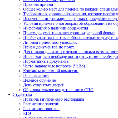
Правила приема
Общее кол-во мест для приема по каждой специаль
Требование к уровню образования, которое необхо
Перечень и информация о формах проведения вст
Условия приема по договорам об образовании на о
Информация о наличии общежития
Прием документов в электронно-цифровой форме
Прейскурант на платные образовательные услуги на 
Личный прием поступающих
Прием документов по почте
Для инвалидов и лиц с ограниченными возможност
Информация о необходимости (отсутствия необход
Нормативные документы
Часто задаваемые вопросы (ЧаВо)
Контакты приемной комиссии
Горячая линия
Целевое обучение
День открытых дверей
Образовательное кредитование в СПО
Студентам
Правила внутреннего распорядка
Расписание занятий
Расписание звонков
ЕГЭ