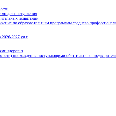
ности
димо для поступления
упительных испытаний
бучение по образовательным программам среднего профессионал
2026-2027 уч.г.
ями здоровья
имости) прохождения поступающими обязательного предваритель