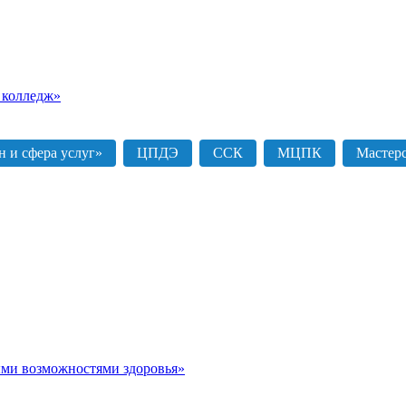
 колледж»
 и сфера услуг»
ЦПДЭ
ССК
МЦПК
Мастер
ыми возможностями здоровья»