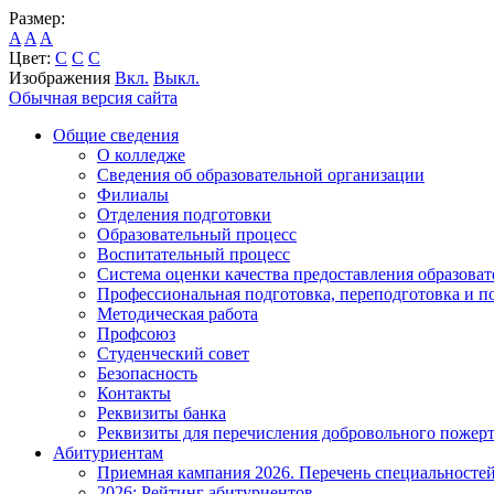
Размер:
A
A
A
Цвет:
C
C
C
Изображения
Вкл.
Выкл.
Обычная версия сайта
Общие сведения
О колледже
Сведения об образовательной организации
Филиалы
Отделения подготовки
Образовательный процесс
Воспитательный процесс
Система оценки качества предоставления образоват
Профессиональная подготовка, переподготовка и 
Методическая работа
Профсоюз
Студенческий совет
Безопасность
Контакты
Реквизиты банка
Реквизиты для перечисления добровольного пожер
Абитуриентам
Приемная кампания 2026. Перечень специальносте
2026: Рейтинг абитуриентов