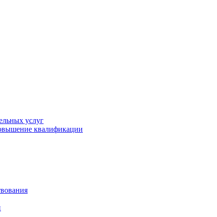
ельных услуг
повышение квалификации
твования
й