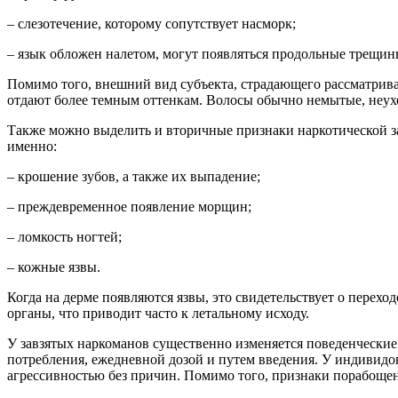
– слезотечение, которому сопутствует насморк;
– язык обложен налетом, могут появляться продольные трещин
Помимо того, внешний вид субъекта, страдающего рассматрив
отдают более темным оттенкам. Волосы обычно немытые, неух
Также можно выделить и вторичные признаки наркотической за
именно:
– крошение зубов, а также их выпадение;
– преждевременное появление морщин;
– ломкость ногтей;
– кожные язвы.
Когда на дерме появляются язвы, это свидетельствует о перех
органы, что приводит часто к летальному исходу.
У завзятых наркоманов существенно изменяется поведенческие
потребления, ежедневной дозой и путем введения. У индивидо
агрессивностью без причин. Помимо того, признаки порабоще