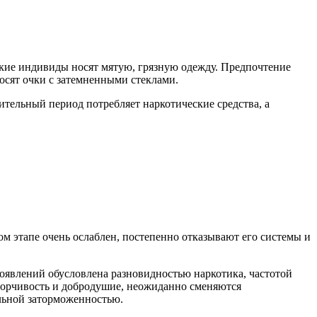
кие индивиды носят мятую, грязную одежду. Предпочтение
сят очки с затемненными стеклами.
тельный период потребляет наркотические средства, а
ом этапе очень ослаблен, постепенно отказывают его системы и
оявлений обусловлена разновидностью наркотика, частотой
оворчивость и добродушие, неожиданно сменяются
льной заторможенностью.