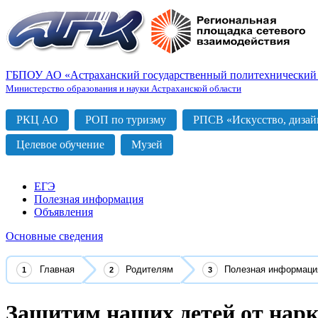
ГБПОУ АО «Астраханский государственный политехнический
Министерство образования и науки Астраханской области
РКЦ АО
РОП по туризму
РПСВ «Искусство, дизайн
Целевое обучение
Музей
ЕГЭ
Полезная информация
Объявления
Основные сведения
Главная
Родителям
Полезная информаци
Защитим наших детей от нарк