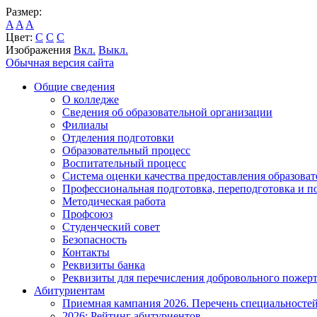
Размер:
A
A
A
Цвет:
C
C
C
Изображения
Вкл.
Выкл.
Обычная версия сайта
Общие сведения
О колледже
Сведения об образовательной организации
Филиалы
Отделения подготовки
Образовательный процесс
Воспитательный процесс
Система оценки качества предоставления образоват
Профессиональная подготовка, переподготовка и 
Методическая работа
Профсоюз
Студенческий совет
Безопасность
Контакты
Реквизиты банка
Реквизиты для перечисления добровольного пожер
Абитуриентам
Приемная кампания 2026. Перечень специальносте
2026: Рейтинг абитуриентов