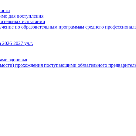
ности
димо для поступления
упительных испытаний
бучение по образовательным программам среднего профессионал
2026-2027 уч.г.
ями здоровья
имости) прохождения поступающими обязательного предваритель