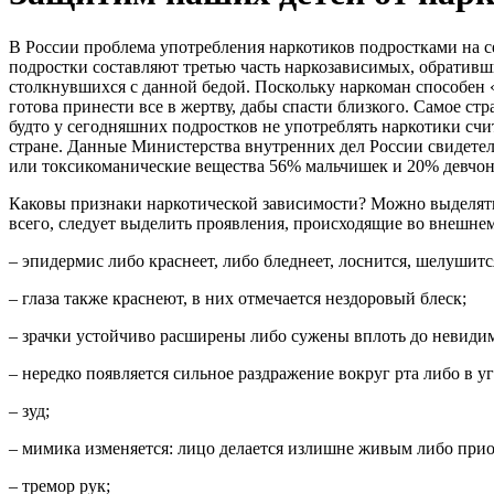
В России проблема употребления наркотиков подростками на с
подростки составляют третью часть наркозависимых, обративш
столкнувшихся с данной бедой. Поскольку наркоман способен 
готова принести все в жертву, дабы спасти близкого. Самое с
будто у сегодняшних подростков не употреблять наркотики счи
стране. Данные Министерства внутренних дел России свидетел
или токсикоманические вещества 56% мальчишек и 20% девчон
Каковы признаки наркотической зависимости? Можно выделять
всего, следует выделить проявления, происходящие во внешнем
– эпидермис либо краснеет, либо бледнеет, лоснится, шелушитс
– глаза также краснеют, в них отмечается нездоровый блеск;
– зрачки устойчиво расширены либо сужены вплоть до невиди
– нередко появляется сильное раздражение вокруг рта либо в уг
– зуд;
– мимика изменяется: лицо делается излишне живым либо прио
– тремор рук;