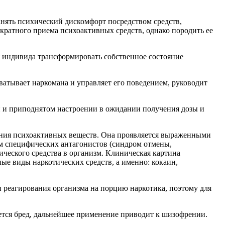
нять психический дискомфорт посредством средств,
ратного приема психоактивных средств, однако породить ее
я индивида трансформировать собственное состояние
атывает наркомана и управляет его поведением, руководит
и и приподнятом настроении в ожидании получения дозы и
ения психоактивных веществ. Она проявляется выраженными
м специфических антагонистов (синдром отмены,
ческого средства в организм. Клиническая картина
ые виды наркотических средств, а именно: кокаин,
 реагирования организма на порцию наркотика, поэтому для
ется бред, дальнейшее применение приводит к шизофрении.