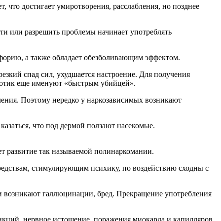
, что достигает умиротворения, расслабления, но позднее
сти или разрешить проблемы начинает употреблять
форию, а также обладает обезболивающим эффектом.
езкий спад сил, ухудшается настроение. Для получения
котик еще именуют «быстрым убийцей».
вления. Поэтому нередко у наркозависимых возникают
азаться, что под дермой ползают насекомые.
ет развитие так называемой полинаркомании.
редствам, стимулирующим психику, по воздействию сходны с
ки возникают галлюцинации, бред. Прекращение употребления
кций, нервное истощение, поражения миокарда и капилляров,