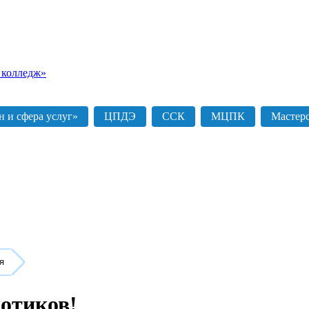
 колледж»
 и сфера услуг»
ЦПДЭ
ССК
МЦПК
Мастер
я
отиков!