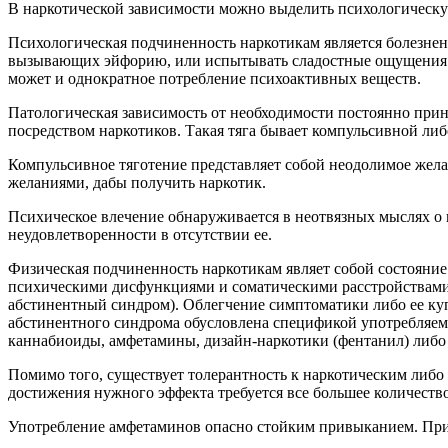
В наркотической зависимости можно выделить психологическу
Психологическая подчиненность наркотикам является болезне
вызывающих эйфорию, или испытывать сладостные ощущения. Д
может и однократное потребление психоактивных веществ.
Патологическая зависимость от необходимости постоянно при
посредством наркотиков. Такая тяга бывает компульсивной либ
Компульсивное тяготение представляет собой неодолимое жела
желаниями, дабы получить наркотик.
Психическое влечение обнаруживается в неотвязных мыслях о
неудовлетворенности в отсутствии ее.
Физическая подчиненность наркотикам являет собой состояни
психическими дисфункциями и соматическими расстройствами 
абстинентный синдром). Облегчение симптоматики либо ее куп
абстинентного синдрома обусловлена спецификой употребляемо
каннабиоиды, амфетамины, дизайн-наркотики (фентанил) либо 
Помимо того, существует толерантность к наркотическим либо
достижения нужного эффекта требуется все большее количество
Употребление амфетаминов опасно стойким привыканием. При 