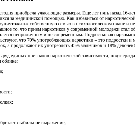
егодня приобрела ужасающие размеры. Еще лет пять назад 16-ле
ихся за медицинской помощью. Как избавиться от наркотической
«уничтожить» собственную семью в психологическом плане и не
трашное то, что прием наркотиков у современной молодежи стал 
тается неприличным и не современным. Подростковая наркомания
ьствуют, что 70% употребляющих наркотики – это подростки и 
ок, а продолжают их употреблять 45% мальчиков и 18% девочек!
 ряд единых признаков наркотической зависимости, подтвержд
 облике:
я;
мости;
олках;
бретает стабильное выражение;