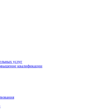
ельных услуг
повышение квалификации
твования
й