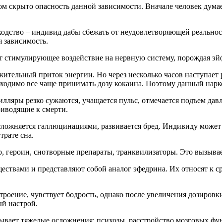
 скрыто опасность данной зависимости. Вначале человек думает
ходство – индивид дабы сбежать от неудовлетворяющей реально
я зависимость.
т стимулирующее воздействие на нервную систему, порождая эй
ельный приток энергии. Но через несколько часов наступает р
ходимо все чаще принимать дозу кокаина. Поэтому данный нар
илляры резко сужаются, учащается пульс, отмечается подъем да
риводящие к смерти.
ложняется галлюцинациями, развивается бред. Индивиду может к
рате сна.
, героин, снотворные препараты, транквилизаторы. Это вызыва
твами и представляют собой аналог эфедрина. Их относят к с
оение, чувствует бодрость, однако после увеличения дозиров
ый настрой.
вает тяжелые осложнения: психозы, расстройство мозговых фун