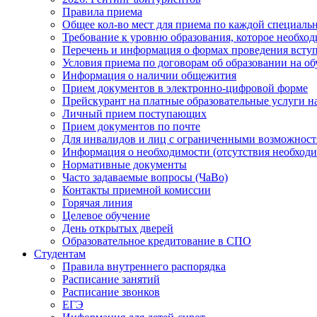
Правила приема
Общее кол-во мест для приема по каждой специаль
Требование к уровню образования, которое необхо
Перечень и информация о формах проведения вст
Условия приема по договорам об образовании на о
Информация о наличии общежития
Прием документов в электронно-цифровой форме
Прейскурант на платные образовательные услуги на 
Личный прием поступающих
Прием документов по почте
Для инвалидов и лиц с ограниченными возможност
Информация о необходимости (отсутствия необход
Нормативные документы
Часто задаваемые вопросы (ЧаВо)
Контакты приемной комиссии
Горячая линия
Целевое обучение
День открытых дверей
Образовательное кредитование в СПО
Студентам
Правила внутреннего распорядка
Расписание занятий
Расписание звонков
ЕГЭ