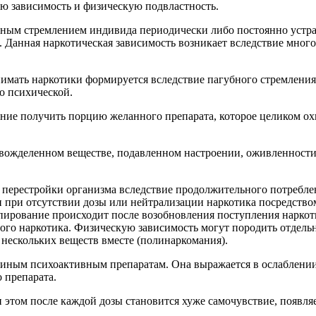
ю зависимость и физическую подвластность.
нным стремлением индивида периодически либо постоянно устра
анная наркотическая зависимость возникает вследствие многок
нимать наркотики формируется вследствие пагубного стремлени
о психической.
ние получить порцию желанного препарата, которое целиком охв
 вожделенном веществе, подавленном настроении, оживленност
е перестройки организма вследствие продолжительного потребл
при отсутствии дозы или нейтрализации наркотика посредство
ирование происходит после возобновления поступления наркоти
го наркотика. Физическую зависимость могут породить отдельн
нескольких веществ вместе (полинаркомания).
 иным психоактивным препаратам. Она выражается в ослаблении
 препарата.
этом после каждой дозы становится хуже самочувствие, появля