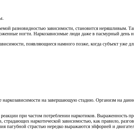
ы.
аемой разновидностью зависимости, становится неряшливым. Та
оженные ногти. Наркозависимые люди даже в пасмурный день но
висимости, появляющиеся намного позже, когда субъект уже дли
оде наркозависимости на завершающую стадию. Организм на данн
 реакции при частом потреблении наркотиков. Выраженность пр
в, страдающих наркотической зависимостью, как правило, разг
ния пагубной страстью нередко выражаются эйфорией и двигате