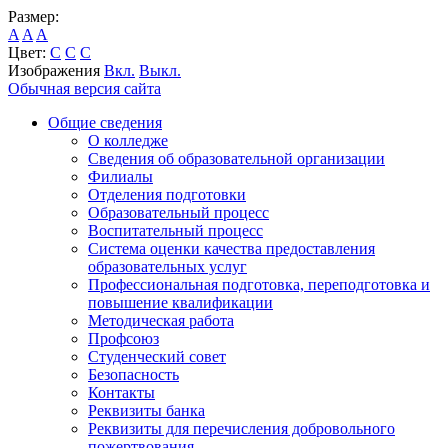
Размер:
A
A
A
Цвет:
C
C
C
Изображения
Вкл.
Выкл.
Обычная версия сайта
Общие сведения
О колледже
Сведения об образовательной организации
Филиалы
Отделения подготовки
Образовательный процесс
Воспитательный процесс
Система оценки качества предоставления
образовательных услуг
Профессиональная подготовка, переподготовка и
повышение квалификации
Методическая работа
Профсоюз
Студенческий совет
Безопасность
Контакты
Реквизиты банка
Реквизиты для перечисления добровольного
пожертвования