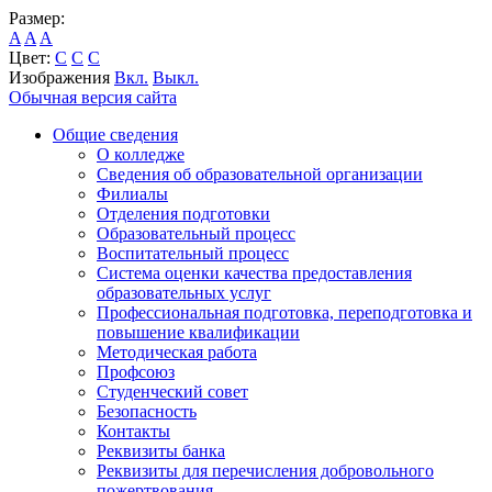
Размер:
A
A
A
Цвет:
C
C
C
Изображения
Вкл.
Выкл.
Обычная версия сайта
Общие сведения
О колледже
Сведения об образовательной организации
Филиалы
Отделения подготовки
Образовательный процесс
Воспитательный процесс
Система оценки качества предоставления
образовательных услуг
Профессиональная подготовка, переподготовка и
повышение квалификации
Методическая работа
Профсоюз
Студенческий совет
Безопасность
Контакты
Реквизиты банка
Реквизиты для перечисления добровольного
пожертвования