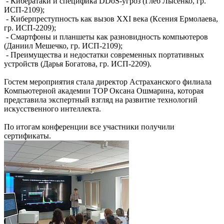
- Кибератаки и специфика DDoS-угроз (Глеб Лысенко, гр.
ИСП-2109);
- Киберпреступность как вызов XXI века (Ксения Ермолаева,
гр. ИСП-2209);
- Смартфоны и планшеты как разновидность компьютеров
(Даниил Мешечко, гр. ИСП-2109);
- Преимущества и недостатки современных портативных
устройств (Дарья Богатова, гр. ИСП-2209).
Гостем мероприятия стала директор Астраханского филиала
Компьютерной академии TOP Оксана Ошмарина, которая
представила экспертный взгляд на развитие технологий
искусственного интеллекта.
По итогам конференции все участники получили
сертификаты.