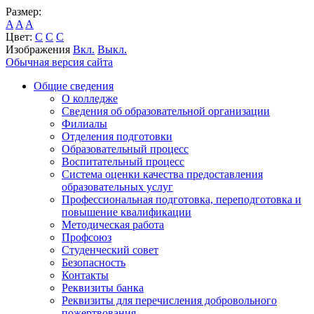
Размер:
A
A
A
Цвет:
C
C
C
Изображения
Вкл.
Выкл.
Обычная версия сайта
Общие сведения
О колледже
Сведения об образовательной организации
Филиалы
Отделения подготовки
Образовательный процесс
Воспитательный процесс
Система оценки качества предоставления
образовательных услуг
Профессиональная подготовка, переподготовка и
повышение квалификации
Методическая работа
Профсоюз
Студенческий совет
Безопасность
Контакты
Реквизиты банка
Реквизиты для перечисления добровольного
пожертвования